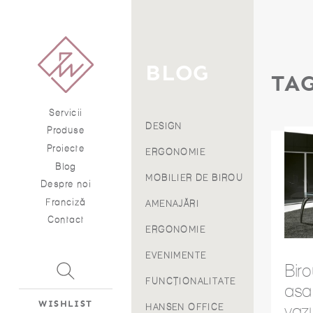
BLOG
TA
Servicii
DESIGN
Produse
Proiecte
ERGONOMIE
Blog
MOBILIER DE BIROU
Despre noi
Franciză
AMENAJĂRI
Contact
ERGONOMIE
EVENIMENTE
Birou
FUNCȚIONALITATE
asa
WISHLIST
vaz
HANSEN OFFICE