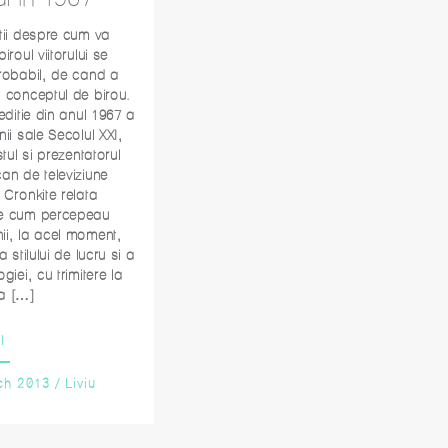
tii despre cum va
iroul viitorului se
robabil, de cand a
 conceptul de birou.
 editie din anul 1967 a
nii sale Secolul XXI,
stul si prezentatorul
an de televiziune
 Cronkite relata
e cum percepeau
i, la acel moment,
a stilului de lucru si a
giei, cu trimitere la
a […]
I
ch 2013
/
Liviu
a