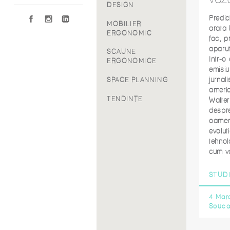
DESIGN
Predic
MOBILIER
arata b
ERGONOMIC
fac, p
aparut
SCAUNE
Intr-o
ERGONOMICE
emisiu
jurnali
SPACE PLANNING
americ
TENDINȚE
Walter
despr
oameni
evoluti
tehnolo
cum v
STUDI
4 Mar
Souc