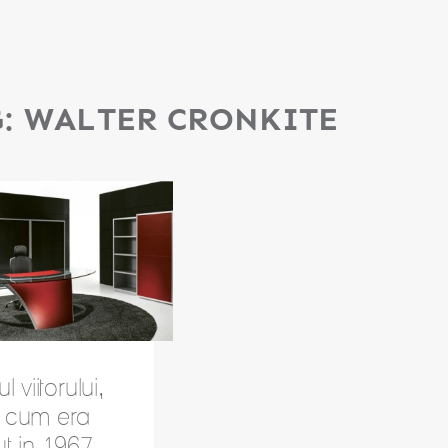
G:
WALTER CRONKITE
l viitorului,
 cum era
ut in 1967