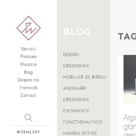
BLOG
TA
Servicii
DESIGN
Produse
Proiecte
ERGONOMIE
Blog
MOBILIER DE BIROU
Despre noi
Franciză
AMENAJĂRI
Contact
ERGONOMIE
EVENIMENTE
Argi
FUNCȚIONALITATE
glam
WISHLIST
dec
HANSEN OFFICE