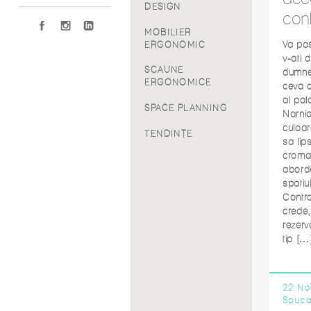
DESIGN
con
MOBILIER
Va pa
ERGONOMIC
v-ati 
SCAUNE
dumne
ERGONOMICE
ceva d
al pala
SPACE PLANNING
Narnia
culoar
TENDINȚE
sa lip
croma
abord
spatiul
Contr
crede,
rezerv
tip […
22 No
Souc