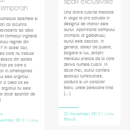
spatii exclusiviste
temporan
Una dintre culorile metalice
in voga la ora actuala in
sioneaza basmele si
designul de interior este
dori ca locuinta
auriul. Apartinand campului
avoastra sa aiba
cromatic al galbenului,
in farmecul inghetat
auriul este asociat, in
tului reginei din
general, ideilor de putere,
? In acest caz,
bogatie si lux, proprii
ea care nu trebuie
metalului pretios de la care
seasca din paleta
deriva numele culorii. In
tica pe care o
doze mici, auriul confera
ati in amenajarea
spatiului luminozitate,
ui este argintiul.
caldura si un caracter
ar a ceea ce se
festiv, unele persoane fiind
 argintiul nu este
[…]
at doar spatiilor de
]
22 November 2012
/
Liviu
Souca
vember 2012
/
Liviu
a