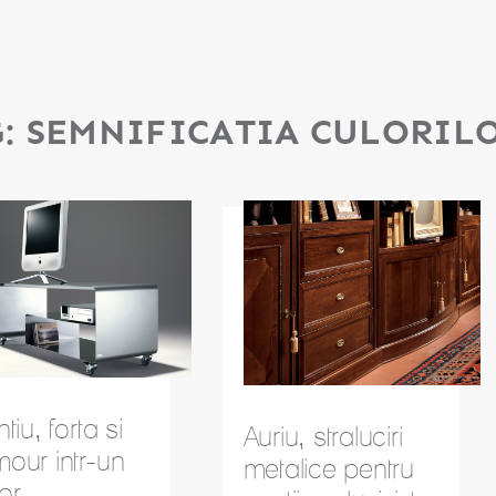
G:
SEMNIFICATIA CULORIL
ntiu, forta si
Auriu, straluciri
our intr-un
metalice pentru
or